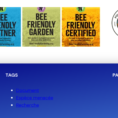
TAGS
P
Document
Espèce menacée
Recherche