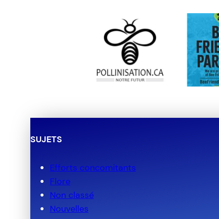
SUJETS
Efforts concomitants
Flore
Non classé
Nouvelles