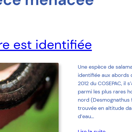
e est identifiée
Une espèce de salam
identifiée aux abords d
2012 du COSEPAC, il s
parmi les plus rares 
nord (Desmognathus f
trouvée en altitude d
d’eau…
Lire la suite…