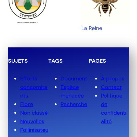
La Reine
SUJETS
TAGS
PAGES
Efforts
Document
À propos
concomita
Espèce
Contact
nts
menacée
Politique
Flore
Recherche
de
Non classé
confidenti
Nouvelles
alité
Pollinisateu