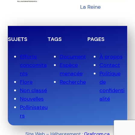
La Reine
SUJETS
TAGS
PAGES
Efforts
Document
À propos
concomita
Espèce
Contact
nts
menacée
Politique
Flore
Recherche
de
Non classé
confidenti
Nouvelles
alité
Pollinisateu
rs
Site Web – Hébergement :
Grafcom.ca